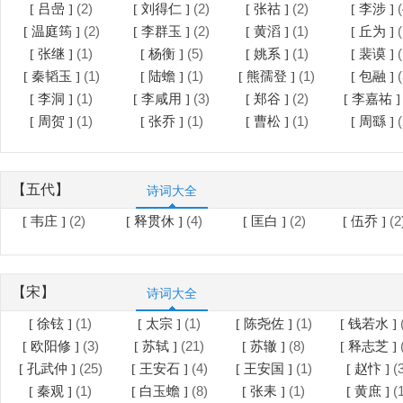
(2)
(2)
(2)
(
[ 吕喦 ]
[ 刘得仁 ]
[ 张祜 ]
[ 李涉 ]
(2)
(2)
(1)
(
[ 温庭筠 ]
[ 李群玉 ]
[ 黄滔 ]
[ 丘为 ]
(1)
(5)
(1)
(
[ 张继 ]
[ 杨衡 ]
[ 姚系 ]
[ 裴谟 ]
(1)
(1)
(1)
(
[ 秦韬玉 ]
[ 陆蟾 ]
[ 熊孺登 ]
[ 包融 ]
(1)
(3)
(2)
[ 李洞 ]
[ 李咸用 ]
[ 郑谷 ]
[ 李嘉祐 
(1)
(1)
(1)
(
[ 周贺 ]
[ 张乔 ]
[ 曹松 ]
[ 周繇 ]
【五代】
诗词大全
(2)
(4)
(2)
(2
[ 韦庄 ]
[ 释贯休 ]
[ 匡白 ]
[ 伍乔 ]
【宋】
诗词大全
(1)
(1)
(1)
[ 徐铉 ]
[ 太宗 ]
[ 陈尧佐 ]
[ 钱若水 ]
(3)
(21)
(8)
[ 欧阳修 ]
[ 苏轼 ]
[ 苏辙 ]
[ 释志芝 ]
(25)
(4)
(1)
(
[ 孔武仲 ]
[ 王安石 ]
[ 王安国 ]
[ 赵忭 ]
(1)
(8)
(1)
(
[ 秦观 ]
[ 白玉蟾 ]
[ 张耒 ]
[ 黄庶 ]