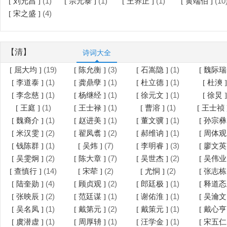
(1)
(1)
(1)
(10
[ 刘允昌 ]
[ 宗元泰 ]
[ 王养正 ]
[ 黄端伯 ]
(4)
[ 宋之盛 ]
【清】
诗词大全
(19)
(3)
(1)
[ 屈大均 ]
[ 陈允衡 ]
[ 石嵩隐 ]
[ 魏际瑞
(1)
(1)
(1)
[ 李道泰 ]
[ 龚鼎孽 ]
[ 杜立德 ]
[ 杜漺 
(1)
(1)
(1)
[ 李念慈 ]
[ 杨继经 ]
[ 徐元文 ]
[ 徐炅 
(1)
(1)
(1)
[ 王庭 ]
[ 王士禄 ]
[ 曹溶 ]
[ 王士祯 
(1)
(1)
(1)
[ 魏裔介 ]
[ 赵进美 ]
[ 董文骥 ]
[ 孙宗彝
(2)
(2)
(1)
[ 米汉雯 ]
[ 翟凤翥 ]
[ 郝维讷 ]
[ 周体观
(1)
(7)
(3)
[ 钱陈群 ]
[ 吴炜 ]
[ 李明睿 ]
[ 廖文英
(2)
(7)
(2)
[ 吴雯炯 ]
[ 陈大章 ]
[ 吴世杰 ]
[ 吴伟业
(14)
(2)
(2)
[ 查慎行 ]
[ 宋荦 ]
[ 尤恫 ]
[ 张志栋
(4)
(2)
(1)
[ 陆奎勋 ]
[ 顾贞观 ]
[ 郎廷极 ]
[ 释道忞
(2)
(1)
(1)
[ 张映辰 ]
[ 范廷谋 ]
[ 谢佑淮 ]
[ 吴瀹文
(1)
(2)
(1)
[ 吴名凤 ]
[ 戴第元 ]
[ 戴策元 ]
[ 戴心亨
(1)
(1)
(1)
[ 虞潜虚 ]
[ 周厚辀 ]
[ 汪学金 ]
[ 宋五仁