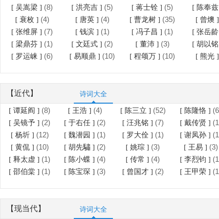
(8)
(5)
(5)
[ 吴嵩梁 ]
[ 洪亮吉 ]
[ 蒋士铨 ]
[ 陈奉兹
(4)
(4)
(35)
[ 衰枚 ]
[ 唐英 ]
[ 曹龙树 ]
[ 曾燠 
(7)
(1)
(1)
[ 张维屏 ]
[ 钱滨 ]
[ 冯子昌 ]
[ 张岳龄
(1)
(2)
(3)
[ 梁鼎芬 ]
[ 文廷式 ]
[ 董沛 ]
[ 胡以铭
(6)
(10)
(10)
[ 罗运崃 ]
[ 易顺鼎 ]
[ 程颂万 ]
[ 熊光 
【近代】
诗词大全
(8)
(4)
(52)
(6
[ 谭延阎 ]
[ 王浩 ]
[ 陈三立 ]
[ 陈隆恪 ]
(2)
(2)
(7)
(1
[ 吴镜予 ]
[ 于右任 ]
[ 汪兆铭 ]
[ 戴传贤 ]
(12)
(1)
(1)
(1
[ 杨圻 ]
[ 魏潜园 ]
[ 罗大佺 ]
[ 谢凤孙 ]
(10)
(2)
(3)
(3)
[ 黄侃 ]
[ 胡先驌 ]
[ 姚琮 ]
[ 王易 ]
(1)
(4)
(4)
(1
[ 释太虚 ]
[ 陈小蝶 ]
[ 传常 ]
[ 李烈钧 ]
(1)
(3)
(2)
(1
[ 邵伯棠 ]
[ 陈宝琛 ]
[ 曾国才 ]
[ 王甲荣 ]
【现当代】
诗词大全