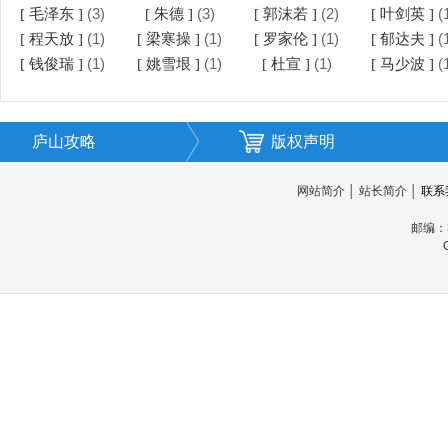
(3)
(3)
(2)
(
[ 毛泽东 ]
[ 朱德 ]
[ 郭沫若 ]
[ 叶剑英 ]
(1)
(1)
(1)
(
[ 程天放 ]
[ 梁寒操 ]
[ 罗家伦 ]
[ 郁达夫 ]
(1)
(1)
(1)
(
[ 钱俊瑞 ]
[ 姚雪垠 ]
[ 杜宣 ]
[ 马少波 ]
庐山攻略
版权声明
网站简介
│
站长简介
│
联系
邮编：3
C