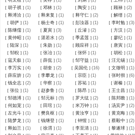
[ 明太祖 ]
[ 吴存 ]
[ 刘炳 ]
[ 王祎 ]
(1)
(1)
(1)
(2)
[ 胡子祺 ]
[ 邓林 ]
[ 陶安 ]
[ 顾禄 ]
(1)
(1)
(2)
(2)
[ 释溥洽 ]
[ 释来复 ]
[ 释守仁 ]
[ 解缙 ]
(1)
(1)
(1)
(3)
[ 胡俨 ]
[ 杨士奇 ]
[ 彭汝器 ]
[ 李时勉 ]
(1)
(3)
(2)
(2)
[ 陈继儒 ]
[ 夏寅 ]
[ 丘濬 ]
[ 方汉 ]
(1)
(2)
(1)
(1)
[ 黄仲昭 ]
[ 湛若水 ]
[ 季孟莲 ]
[ 廖纪 ]
(1)
(1)
(1)
(1)
[ 陆深 ]
[ 朱勋 ]
[ 顾应祥 ]
[ 唐寅 ]
(1)
(1)
(1)
(1)
[ 邹輗 ]
[ 张冶 ]
[ 张怀 ]
[ 胡松 ]
(1)
(1)
(1)
(1)
[ 寇天叙 ]
[ 薛侃 ]
[ 邹守益 ]
[ 汪元锡 ]
(4)
(2)
(16)
(1)
[ 李万实 ]
[ 胡奎 ]
[ 吴国伦 ]
[ 文徵明 ]
(2)
(1)
(1)
(6)
[ 薛应旂 ]
[ 李攀龙 ]
[ 宗臣 ]
[ 张时彻 ]
(2)
(1)
(1)
(1)
[ 钱全志 ]
[ 华察 ]
[ 苏祐 ]
[ 谢榛 ]
(1)
(1)
(1)
(1)
[ 张位 ]
[ 赵参鲁 ]
[ 陈昂 ]
[ 王士昌 ]
(1)
(9)
(2)
(1)
[ 邹德溥 ]
[ 邹元标 ]
[ 罗大纮 ]
[ 陈邦瞻 ]
(1)
(1)
(1)
(2)
[ 何如宠 ]
[ 田琯 ]
[ 米万钟 ]
[ 汤宾尹 ]
(1)
(1)
(1)
(3)
[ 左光斗 ]
[ 樊良枢 ]
[ 黄汝亨 ]
[ 黄克晦 ]
(1)
(1)
(1)
(2)
[ 陆梦龙 ]
[ 钱继登 ]
[ 钟惺 ]
[ 蔡毅中 ]
(1)
(1)
(1)
(1)
[ 释如兰 ]
[ 徐渭 ]
[ 李至清 ]
[ 黎遂球 ]