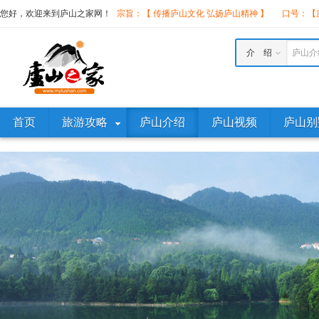
您好，欢迎来到庐山之家网！
宗旨：【 传播庐山文化 弘扬庐山精神 】
口号：【庐
介 绍
庐山介
首页
旅游攻略
庐山介绍
庐山视频
庐山别