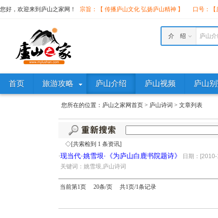
您好，欢迎来到庐山之家网！
宗旨：【 传播庐山文化 弘扬庐山精神 】
口号：【庐
介 绍
庐山介
首页
旅游攻略
庐山介绍
庐山视频
庐山别
您所在的位置：
庐山之家网首页
>
庐山诗词
>
文章列表
◇[共索检到 1 条资讯]
现当代·姚雪垠·《为庐山白鹿书院题诗》
·
日期：[2010-1
·
关键词：姚雪垠,庐山诗词
当前第1页 20条/页 共1页/1条记录