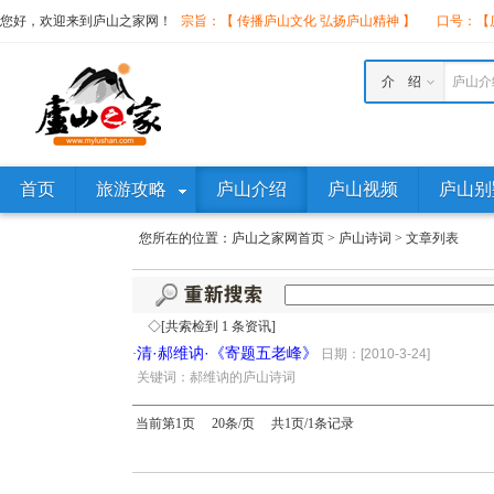
您好，欢迎来到庐山之家网！
宗旨：【 传播庐山文化 弘扬庐山精神 】
口号：【庐
介 绍
庐山介
首页
旅游攻略
庐山介绍
庐山视频
庐山别
您所在的位置：
庐山之家网首页
>
庐山诗词
>
文章列表
◇[共索检到 1 条资讯]
清·郝维讷·《寄题五老峰》
·
日期：[2010-3-24]
·
关键词：郝维讷的庐山诗词
当前第1页 20条/页 共1页/1条记录