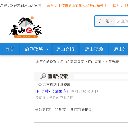
您好，欢迎来到庐山之家网！
宗旨：【 传播庐山文化 弘扬庐山精神 】
口号：【庐
介 绍
庐山介
首页
旅游攻略
庐山介绍
庐山视频
庐山别
您所在的位置：
庐山之家网首页
>
庐山诗词
>
文章列表
◇[共索检到 1 条资讯]
明·吴甡·《游匡庐》
·
日期：[2010-3-18]
·
关键词：吴甡的庐山诗词
当前第1页 20条/页 共1页/1条记录