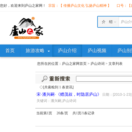
您好，欢迎来到庐山之家网！
宗旨：【 传播庐山文化 弘扬庐山精神 】
口号：【庐
介 绍
庐山介
首页
旅游攻略
庐山介绍
庐山视频
庐山别
您所在的位置：
庐山之家网首页
>
庐山诗词
>
文章列表
◇[共索检到 1 条资讯]
宋·潘兴嗣·《赠茂叔，时隐居庐山》
·
日期：[2010-1-23]
·
关键词：潘兴嗣,庐山诗词
当前第1页 20条/页 共1页/1条记录