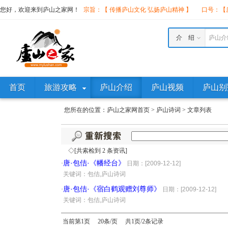
您好，欢迎来到庐山之家网！
宗旨：【 传播庐山文化 弘扬庐山精神 】
口号：【庐
介 绍
庐山介
首页
旅游攻略
庐山介绍
庐山视频
庐山别
您所在的位置：
庐山之家网首页
>
庐山诗词
>
文章列表
◇[共索检到 2 条资讯]
唐·包佶·《幡经台》
·
日期：[2009-12-12]
·
关键词：包佶,庐山诗词
唐·包佶·《宿白鹤观赠刘尊师》
·
日期：[2009-12-12]
·
关键词：包佶,庐山诗词
当前第1页 20条/页 共1页/2条记录