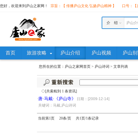
您好，欢迎来到庐山之家网！
宗旨：【 传播庐山文化 弘扬庐山精神 】
口号：【庐
介 绍
庐山介
首页
旅游攻略
庐山介绍
庐山视频
庐山别
您所在的位置：
庐山之家网首页
>
庐山诗词
>
文章列表
◇[共索检到 1 条资讯]
唐·马戴·《庐山寺》
·
日期：[2009-12-14]
·
关键词：马戴,庐山诗词
当前第1页 20条/页 共1页/1条记录