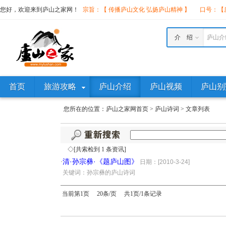
您好，欢迎来到庐山之家网！
宗旨：【 传播庐山文化 弘扬庐山精神 】
口号：【庐
介 绍
庐山介
首页
旅游攻略
庐山介绍
庐山视频
庐山别
您所在的位置：
庐山之家网首页
>
庐山诗词
>
文章列表
◇[共索检到 1 条资讯]
清·孙宗彝·《题庐山图》
·
日期：[2010-3-24]
·
关键词：孙宗彝的庐山诗词
当前第1页 20条/页 共1页/1条记录