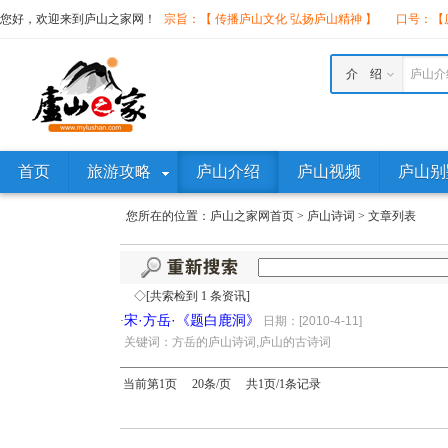
您好，欢迎来到庐山之家网！
宗旨：【 传播庐山文化 弘扬庐山精神 】
口号：【庐
介 绍
庐山介
首页
旅游攻略
庐山介绍
庐山视频
庐山别
您所在的位置：
庐山之家网首页
>
庐山诗词
>
文章列表
◇[共索检到 1 条资讯]
宋·方岳·《题白鹿洞》
·
日期：[2010-4-11]
·
关键词：方岳的庐山诗词,庐山的古诗词
当前第1页 20条/页 共1页/1条记录