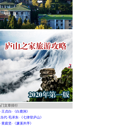
热门文章排行
·王贞白·《白鹿洞》
当代·毛泽东·《七律登庐山》
·黄庭坚·《濂溪并序》