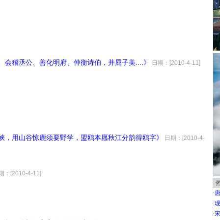
、会稽丞公、善化明府、仲衡诗伯，并屈子美....》
日期：[2010-4-11]
三峡，用山谷惊鹿须要野学，盟鸥本愿秋江分韵得鸥字》
日期：[2010-4-
：[2010-4-11]
·
唐
·
现
·
宋