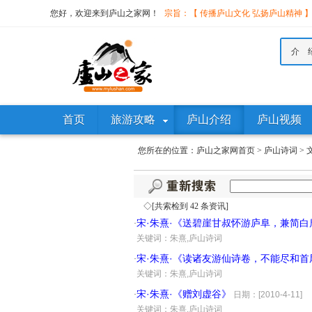
您好，欢迎来到庐山之家网！
宗旨：【 传播庐山文化 弘扬庐山精神 
介 
首页
旅游攻略
庐山介绍
庐山视频
您所在的位置：
庐山之家网首页
>
庐山诗词
>
◇[共索检到 42 条资讯]
宋·朱熹·《送碧崖甘叔怀游庐阜，兼简
·
·
关键词：朱熹,庐山诗词
宋·朱熹·《读诸友游仙诗卷，不能尽和首
·
·
关键词：朱熹,庐山诗词
宋·朱熹·《赠刘虚谷》
·
日期：[2010-4-11]
·
关键词：朱熹,庐山诗词