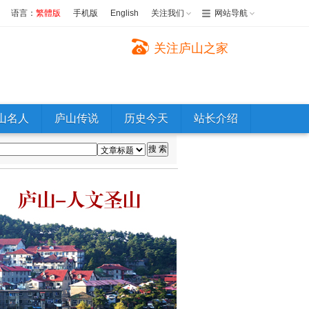
语言：
繁體版
手机版
English
关注我们
网站导航
关注庐山之家
山名人
庐山传说
历史今天
站长介绍