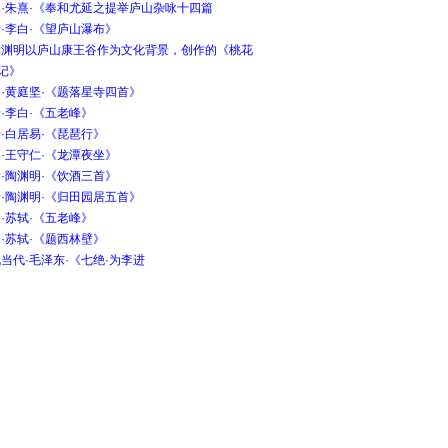
宋·朱熹·《奉和尤延之提举庐山杂咏十四篇
·李白·《望庐山瀑布》
陶渊明以庐山康王谷作为文化背景，创作的《桃花
记》
·黄庭坚·《题落星寺四首》
·李白·《五老峰》
·白居易·《琵琶行》
·王守仁·《龙潭夜坐》
·陶渊明·《饮酒三首》
·陶渊明·《归田园居五首》
·苏轼·《五老峰》
·苏轼·《题西林壁》
当代·毛泽东·《七绝·为李进