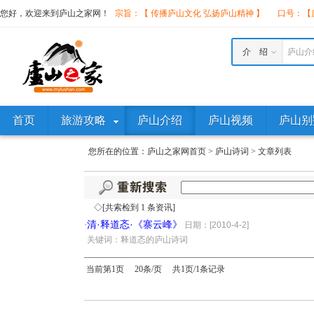
您好，欢迎来到庐山之家网！
宗旨：【 传播庐山文化 弘扬庐山精神 】
口号：【庐
介 绍
庐山介
首页
旅游攻略
庐山介绍
庐山视频
庐山别
您所在的位置：
庐山之家网首页
>
庐山诗词
>
文章列表
◇[共索检到 1 条资讯]
清·释道忞·《寨云峰》
·
日期：[2010-4-2]
·
关键词：释道忞的庐山诗词
当前第1页 20条/页 共1页/1条记录