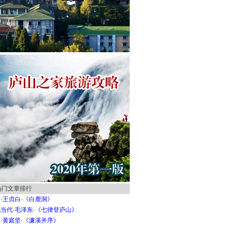
热门文章排行
·王贞白·《白鹿洞》
当代·毛泽东·《七律登庐山》
·黄庭坚·《濂溪并序》