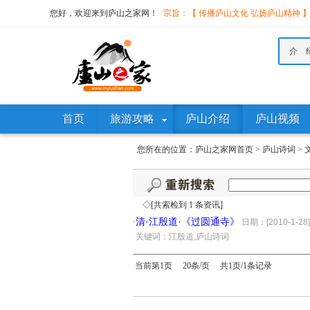
您好，欢迎来到庐山之家网！
宗旨：【 传播庐山文化 弘扬庐山精神 
介 
首页
旅游攻略
庐山介绍
庐山视频
您所在的位置：
庐山之家网首页
>
庐山诗词
>
◇[共索检到 1 条资讯]
清·江殷道·《过圆通寺》
·
日期：[2010-1-28]
·
关键词：江殷道,庐山诗词
当前第1页 20条/页 共1页/1条记录