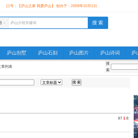
】
口号：【庐山之家 我爱庐山】 创办于：2009年10月1日
绍
庐山介绍关键词
庐山别墅
庐山石刻
庐山图片
庐山诗词
庐
搜
文章列表
索
9
7
1
8
: