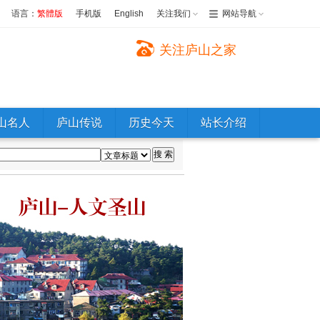
语言：
繁體版
手机版
English
关注我们
网站导航
关注庐山之家
山名人
庐山传说
历史今天
站长介绍