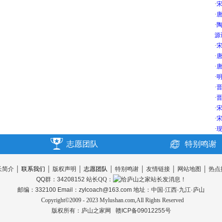
·
·
唐
·
源
·
宋
·
唐
·
唐
·
明
·
晋
·
晋
·
宋
·
宋
·
现
志愿团队
特别鸣谢
长简介
│
联系我们
│
版权声明
│
志愿团队
│
特别鸣谢
│
友情链接
│
网站地图
│
热点
QQ群：34208152
站长QQ：
邮编：332100 Email：zylcoach@163.com 地址：中国·江西·九江·庐山
Copyright©2009 - 2023 Mylushan.com,All Rights Reserved
版权所有：
庐山之家网
赣ICP备09012255号