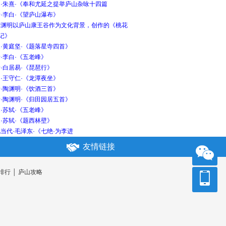
宋·朱熹·《奉和尤延之提举庐山杂咏十四篇
·李白·《望庐山瀑布》
陶渊明以庐山康王谷作为文化背景，创作的《桃花
记》
·黄庭坚·《题落星寺四首》
·李白·《五老峰》
·白居易·《琵琶行》
·王守仁·《龙潭夜坐》
·陶渊明·《饮酒三首》
·陶渊明·《归田园居五首》
·苏轼·《五老峰》
·苏轼·《题西林壁》
当代·毛泽东·《七绝·为李进
友情链接
排行
│
庐山攻略