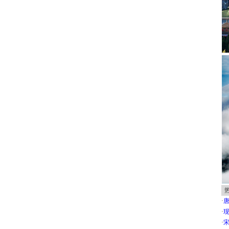
·
唐
·
现
·
宋