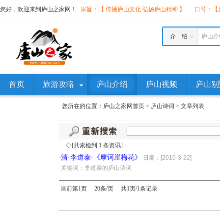
您好，欢迎来到庐山之家网！
宗旨：【 传播庐山文化 弘扬庐山精神 】
口号：【庐
介 绍
庐山介
首页
旅游攻略
庐山介绍
庐山视频
庐山别
您所在的位置：
庐山之家网首页
>
庐山诗词
>
文章列表
◇[共索检到 1 条资讯]
清·李道泰·《摩诃崖梅花》
·
日期：[2010-3-22]
·
关键词：李道泰的庐山诗词
当前第1页 20条/页 共1页/1条记录