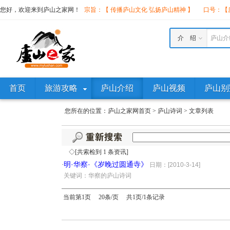
您好，欢迎来到庐山之家网！
宗旨：【 传播庐山文化 弘扬庐山精神 】
口号：【庐
介 绍
庐山介
首页
旅游攻略
庐山介绍
庐山视频
庐山别
您所在的位置：
庐山之家网首页
>
庐山诗词
>
文章列表
◇[共索检到 1 条资讯]
明·华察·《岁晚过圆通寺》
·
日期：[2010-3-14]
·
关键词：华察的庐山诗词
当前第1页 20条/页 共1页/1条记录