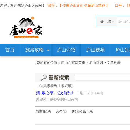
您好，欢迎来到庐山之家网！
宗旨：【 传播庐山文化 弘扬庐山精神 】
口号：【庐
介 绍
庐山介
首页
旅游攻略
庐山介绍
庐山视频
庐山别
您所在的位置：
庐山之家网首页
>
庐山诗词
>
文章列表
◇[共索检到 1 条资讯]
清·戴心亨·《次前韵》
·
日期：[2010-4-3]
·
关键词：戴心亨的庐山诗词
当前第1页 20条/页 共1页/1条记录