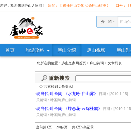
您好，欢迎来到庐山之家网！
宗旨：【 传播庐山文化 弘扬庐山精神 】
口号：【庐
介 绍
庐山介
首页
旅游攻略
庐山介绍
庐山视频
庐山别
您所在的位置：
庐山之家网首页
>
庐山诗词
>
文章列表
◇[共索检到 2 条资讯]
现当代·叶圣陶·《水龙吟·庐山雾》
·
日期：[2010-1-15]
·
关键词：叶圣陶,庐山诗词
现当代·叶圣陶·《蝶恋花·云锦杜鹃》
·
日期：[2010-1-15
·
关键词：叶圣陶,庐山诗词
当前第1页 20条/页 共1页/2条记录