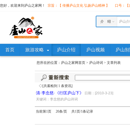
您好，欢迎来到庐山之家网！
宗旨：【 传播庐山文化 弘扬庐山精神 】
口号：【庐
介 绍
庐山介
首页
旅游攻略
庐山介绍
庐山视频
庐山别
您所在的位置：
庐山之家网首页
>
庐山诗词
>
文章列表
◇[共索检到 1 条资讯]
清·李念慈·《行匡庐山下》
·
日期：[2010-3-23]
·
关键词：李念慈的庐山诗词
当前第1页 20条/页 共1页/1条记录