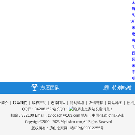
·
·
唐
·
源
·
宋
·
唐
·
唐
·
明
·
晋
·
晋
·
宋
·
宋
·
现
志愿团队
特别鸣谢
长简介
│
联系我们
│
版权声明
│
志愿团队
│
特别鸣谢
│
友情链接
│
网站地图
│
热点
QQ群：34208152
站长QQ：
邮编：332100 Email：zylcoach@163.com 地址：中国·江西·九江·庐山
Copyright©2009 - 2023 Mylushan.com,All Rights Reserved
版权所有：
庐山之家网
赣ICP备09012255号