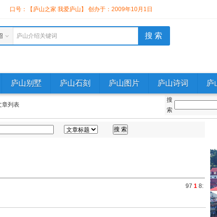
】
口号：【庐山之家 我爱庐山】 创办于：2009年10月1日
绍
庐山介绍关键词
庐山别墅
庐山石刻
庐山图片
庐山诗词
庐
搜
文章列表
索
9
7
1
8
: