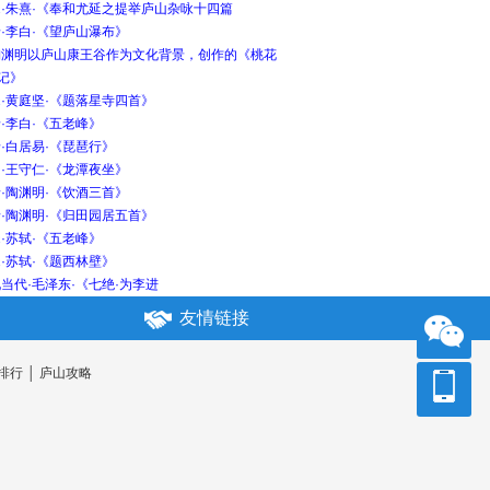
宋·朱熹·《奉和尤延之提举庐山杂咏十四篇
·李白·《望庐山瀑布》
陶渊明以庐山康王谷作为文化背景，创作的《桃花
记》
·黄庭坚·《题落星寺四首》
·李白·《五老峰》
·白居易·《琵琶行》
·王守仁·《龙潭夜坐》
·陶渊明·《饮酒三首》
·陶渊明·《归田园居五首》
·苏轼·《五老峰》
·苏轼·《题西林壁》
当代·毛泽东·《七绝·为李进
友情链接
排行
│
庐山攻略