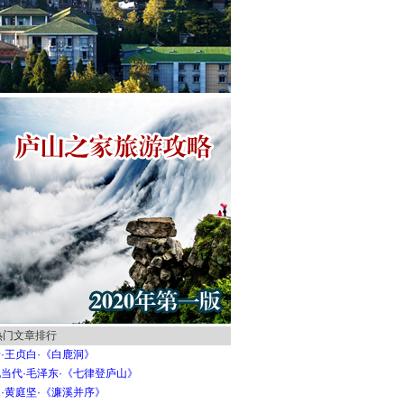
热门文章排行
·王贞白·《白鹿洞》
当代·毛泽东·《七律登庐山》
·黄庭坚·《濂溪并序》