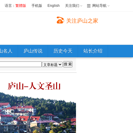
语言：
繁體版
手机版
English
关注我们
网站导航
关注庐山之家
山名人
庐山传说
历史今天
站长介绍