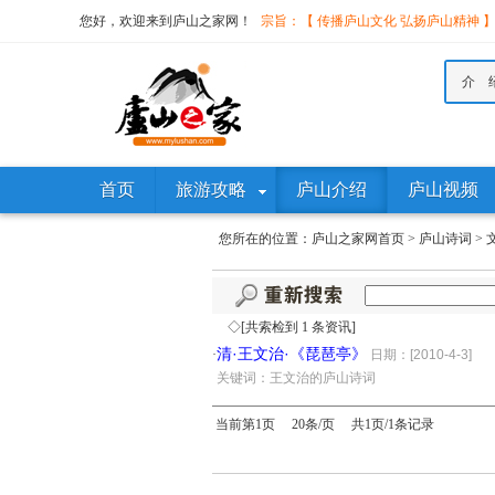
您好，欢迎来到庐山之家网！
宗旨：【 传播庐山文化 弘扬庐山精神 
介 
首页
旅游攻略
庐山介绍
庐山视频
您所在的位置：
庐山之家网首页
>
庐山诗词
>
◇[共索检到 1 条资讯]
清·王文治·《琵琶亭》
·
日期：[2010-4-3]
·
关键词：王文治的庐山诗词
当前第1页 20条/页 共1页/1条记录