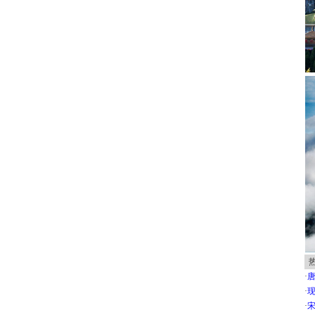
·
唐
·
现
·
宋