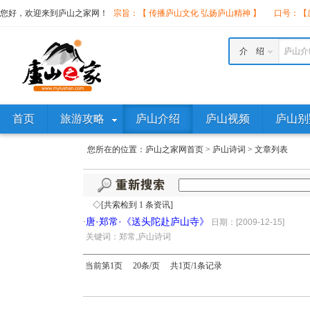
您好，欢迎来到庐山之家网！
宗旨：【 传播庐山文化 弘扬庐山精神 】
口号：【庐
介 绍
庐山介
首页
旅游攻略
庐山介绍
庐山视频
庐山别
您所在的位置：
庐山之家网首页
>
庐山诗词
>
文章列表
◇[共索检到 1 条资讯]
唐·郑常·《送头陀赴庐山寺》
·
日期：[2009-12-15]
·
关键词：郑常,庐山诗词
当前第1页 20条/页 共1页/1条记录