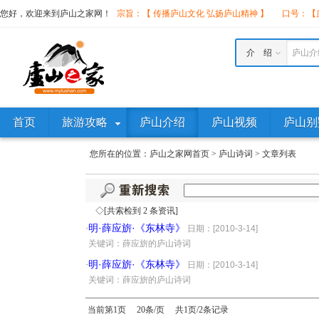
您好，欢迎来到庐山之家网！
宗旨：【 传播庐山文化 弘扬庐山精神 】
口号：【庐
介 绍
庐山介
首页
旅游攻略
庐山介绍
庐山视频
庐山别
您所在的位置：
庐山之家网首页
>
庐山诗词
>
文章列表
◇[共索检到 2 条资讯]
明·薛应旂·《东林寺》
·
日期：[2010-3-14]
·
关键词：薛应旂的庐山诗词
明·薛应旂·《东林寺》
·
日期：[2010-3-14]
·
关键词：薛应旂的庐山诗词
当前第1页 20条/页 共1页/2条记录