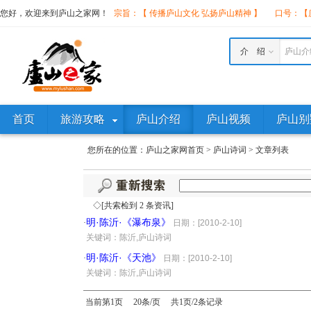
您好，欢迎来到庐山之家网！
宗旨：【 传播庐山文化 弘扬庐山精神 】
口号：【庐
介 绍
庐山介
首页
旅游攻略
庐山介绍
庐山视频
庐山别
您所在的位置：
庐山之家网首页
>
庐山诗词
>
文章列表
◇[共索检到 2 条资讯]
明·陈沂·《瀑布泉》
·
日期：[2010-2-10]
·
关键词：陈沂,庐山诗词
明·陈沂·《天池》
·
日期：[2010-2-10]
·
关键词：陈沂,庐山诗词
当前第1页 20条/页 共1页/2条记录