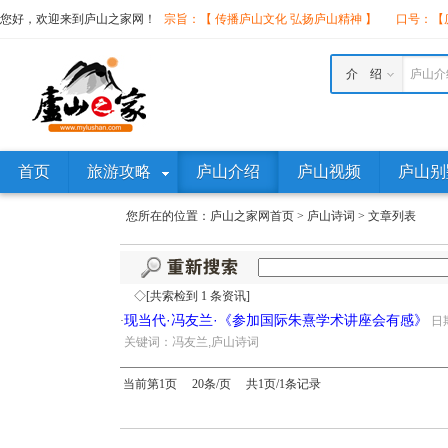
您好，欢迎来到庐山之家网！
宗旨：【 传播庐山文化 弘扬庐山精神 】
口号：【庐
介 绍
庐山介
首页
旅游攻略
庐山介绍
庐山视频
庐山别
您所在的位置：
庐山之家网首页
>
庐山诗词
>
文章列表
◇[共索检到 1 条资讯]
现当代·冯友兰·《参加国际朱熹学术讲座会有感》
·
日期
·
关键词：冯友兰,庐山诗词
当前第1页 20条/页 共1页/1条记录