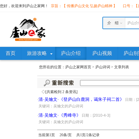
您好，欢迎来到庐山之家网！
宗旨：【 传播庐山文化 弘扬庐山精神 】
口号：【庐
介 绍
庐山介
首页
旅游攻略
庐山介绍
庐山视频
庐山别
您所在的位置：
庐山之家网首页
>
庐山诗词
>
文章列表
◇[共索检到 2 条资讯]
清·吴爚文·《登庐山白鹿洞，谒朱子祠二首》
·
日期：[20
·
关键词：吴爚文的庐山诗词
清·吴爚文·《秀峰寺》
·
日期：[2010-4-3]
·
关键词：吴爚文的庐山诗词
当前第1页 20条/页 共1页/2条记录