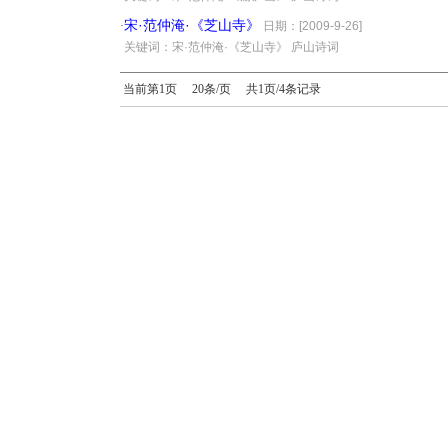
宋·范仲淹·《芝山寺》
·
日期：[2009-9-26]
·
关键词：宋·范仲淹·《芝山寺》 庐山诗词
当前第1页 20条/页 共1页/4条记录