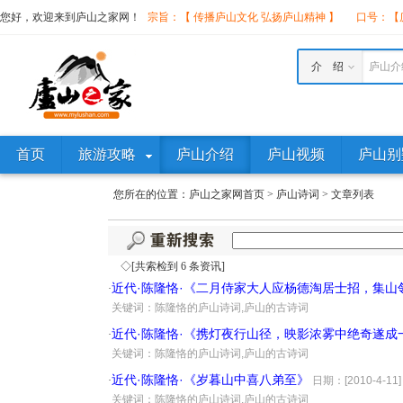
您好，欢迎来到庐山之家网！
宗旨：【 传播庐山文化 弘扬庐山精神 】
口号：【庐
介 绍
庐山介
首页
旅游攻略
庐山介绍
庐山视频
庐山别
您所在的位置：
庐山之家网首页
>
庐山诗词
>
文章列表
◇[共索检到 6 条资讯]
近代·陈隆恪·《二月侍家大人应杨德淘居士招，集
·
·
关键词：陈隆恪的庐山诗词,庐山的古诗词
近代·陈隆恪·《携灯夜行山径，映影浓雾中绝奇遂成
·
·
关键词：陈隆恪的庐山诗词,庐山的古诗词
近代·陈隆恪·《岁暮山中喜八弟至》
·
日期：[2010-4-11]
·
关键词：陈隆恪的庐山诗词,庐山的古诗词