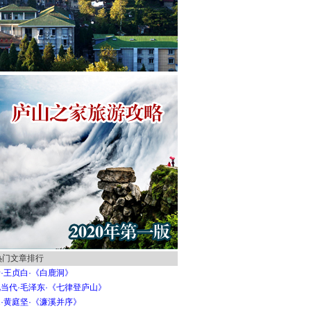
热门文章排行
·王贞白·《白鹿洞》
当代·毛泽东·《七律登庐山》
·黄庭坚·《濂溪并序》