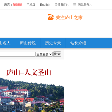
语言：
繁體版
手机版
English
关注我们
网站导航
关注庐山之家
山名人
庐山传说
历史今天
站长介绍