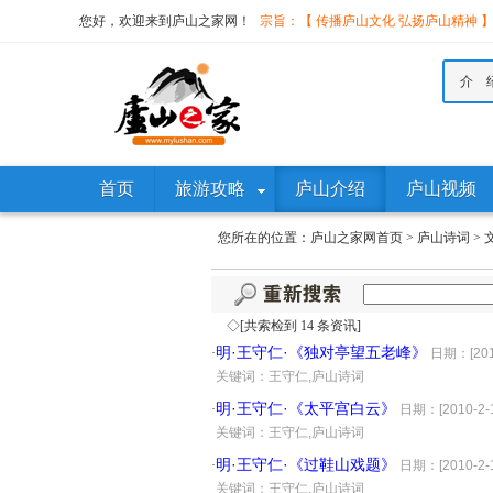
您好，欢迎来到庐山之家网！
宗旨：【 传播庐山文化 弘扬庐山精神 
介 
首页
旅游攻略
庐山介绍
庐山视频
您所在的位置：
庐山之家网首页
>
庐山诗词
>
◇[共索检到 14 条资讯]
明·王守仁·《独对亭望五老峰》
·
日期：[2010
·
关键词：王守仁,庐山诗词
明·王守仁·《太平宫白云》
·
日期：[2010-2-1
·
关键词：王守仁,庐山诗词
明·王守仁·《过鞋山戏题》
·
日期：[2010-2-1
·
关键词：王守仁,庐山诗词