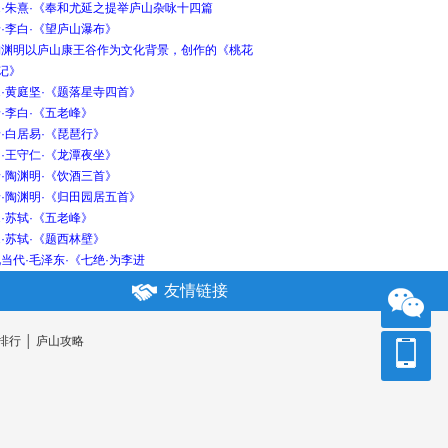
宋·朱熹·《奉和尤延之提举庐山杂咏十四篇
·李白·《望庐山瀑布》
陶渊明以庐山康王谷作为文化背景，创作的《桃花
记》
·黄庭坚·《题落星寺四首》
·李白·《五老峰》
·白居易·《琵琶行》
·王守仁·《龙潭夜坐》
·陶渊明·《饮酒三首》
·陶渊明·《归田园居五首》
·苏轼·《五老峰》
·苏轼·《题西林壁》
当代·毛泽东·《七绝·为李进
友情链接
排行
│
庐山攻略