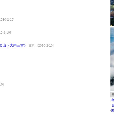
10-2-10]
-2-10]
早知山下大雨三首》
日期：[2010-2-10]
0]
·
唐
·
现
·
宋