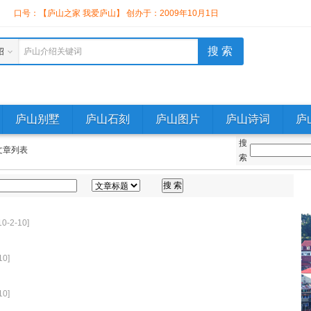
】
口号：【庐山之家 我爱庐山】 创办于：2009年10月1日
绍
庐山介绍关键词
庐山别墅
庐山石刻
庐山图片
庐山诗词
庐
搜
文章列表
索
-2-10]
0]
0]