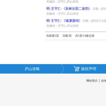
·
关键词：王守仁,庐山诗词
明·王守仁·《东林次邵二泉韵》
·
日期：[2010
·
关键词：王守仁,庐山诗词
明·王守仁·《谒溓溪祠》
·
日期：[2010-2-10]
·
关键词：王守仁,庐山诗词
当前第1页 20条/页 共1页/14条记录
庐山攻略
版权声明
网站简介
│
站