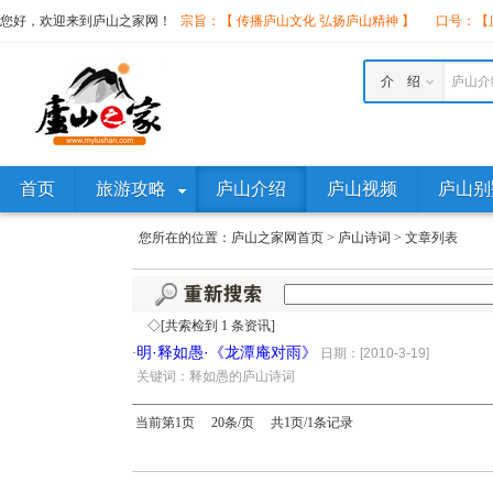
您好，欢迎来到庐山之家网！
宗旨：【 传播庐山文化 弘扬庐山精神 】
口号：【庐
介 绍
庐山介
首页
旅游攻略
庐山介绍
庐山视频
庐山别
您所在的位置：
庐山之家网首页
>
庐山诗词
>
文章列表
◇[共索检到 1 条资讯]
明·释如愚·《龙潭庵对雨》
·
日期：[2010-3-19]
·
关键词：释如愚的庐山诗词
当前第1页 20条/页 共1页/1条记录