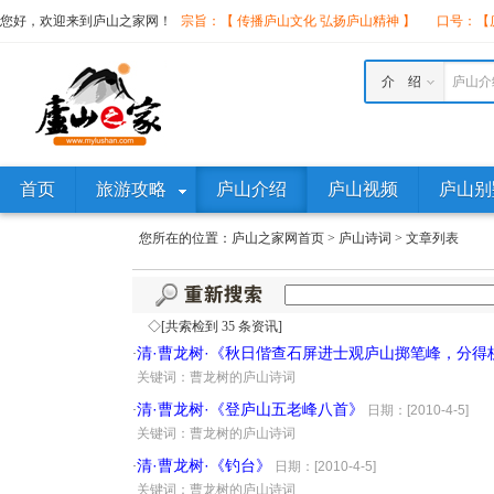
您好，欢迎来到庐山之家网！
宗旨：【 传播庐山文化 弘扬庐山精神 】
口号：【庐
介 绍
庐山介
首页
旅游攻略
庐山介绍
庐山视频
庐山别
您所在的位置：
庐山之家网首页
>
庐山诗词
>
文章列表
◇[共索检到 35 条资讯]
清·曹龙树·《秋日偕查石屏进士观庐山掷笔峰，分得
·
·
关键词：曹龙树的庐山诗词
清·曹龙树·《登庐山五老峰八首》
·
日期：[2010-4-5]
·
关键词：曹龙树的庐山诗词
清·曹龙树·《钓台》
·
日期：[2010-4-5]
·
关键词：曹龙树的庐山诗词