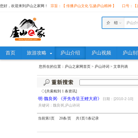
您好，欢迎来到庐山之家网！
宗旨：【 传播庐山文化 弘扬庐山精神 】
口号：【庐
介 绍
庐山介
首页
旅游攻略
庐山介绍
庐山视频
庐山别
您所在的位置：
庐山之家网首页
>
庐山诗词
>
文章列表
◇[共索检到 1 条资讯]
明·魏良弼·《开先寺呈王鲤大府》
·
日期：[2010-2-10]
·
关键词：魏良弼,庐山诗词
当前第1页 20条/页 共1页/1条记录