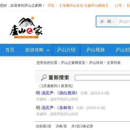
您好，欢迎来到庐山之家网！
宗旨：【 传播庐山文化 弘扬庐山精神 】
口号：【庐
介 绍
庐山介
首页
旅游攻略
庐山介绍
庐山视频
庐山别
您所在的位置：
庐山之家网首页
>
庐山诗词
>
文章列表
◇[共索检到 2 条资讯]
明·汤宾尹·《游白鹿洞》
·
日期：[2010-3-18]
·
关键词：汤宾尹的庐山诗词
明·汤宾尹·《东林寺》
·
日期：[2010-3-18]
·
关键词：汤宾尹的庐山诗词
当前第1页 20条/页 共1页/2条记录