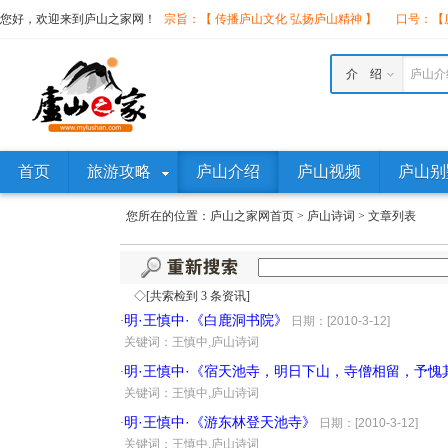
您好，欢迎来到庐山之家网！
宗旨：【 传播庐山文化 弘扬庐山精神 】
口号：【庐
介 绍
庐山介
首页
旅游攻略
庐山介绍
庐山视频
庐山别
您所在的位置：
庐山之家网首页
>
庐山诗词
>
文章列表
◇[共索检到 3 条资讯]
明·王慎中·《白鹿洞书院》
·
日期：[2010-3-12]
·
关键词：王慎中,庐山诗词
明·王慎中·《宿天池寺，明日下山，寺僧相留，予愧
·
·
关键词：王慎中,庐山诗词
明·王慎中·《游东林登天池寺》
·
日期：[2010-3-12]
·
关键词：王慎中,庐山诗词