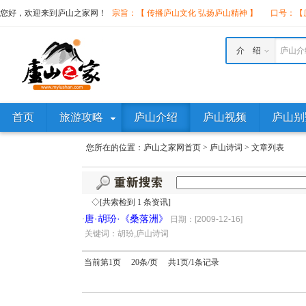
您好，欢迎来到庐山之家网！
宗旨：【 传播庐山文化 弘扬庐山精神 】
口号：【庐
介 绍
庐山介
首页
旅游攻略
庐山介绍
庐山视频
庐山别
您所在的位置：
庐山之家网首页
>
庐山诗词
>
文章列表
◇[共索检到 1 条资讯]
唐·胡玢·《桑落洲》
·
日期：[2009-12-16]
·
关键词：胡玢,庐山诗词
当前第1页 20条/页 共1页/1条记录