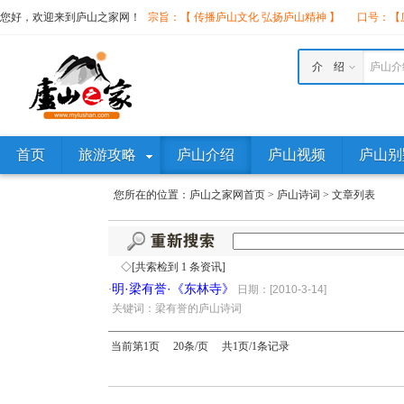
您好，欢迎来到庐山之家网！
宗旨：【 传播庐山文化 弘扬庐山精神 】
口号：【庐
介 绍
庐山介
首页
旅游攻略
庐山介绍
庐山视频
庐山别
您所在的位置：
庐山之家网首页
>
庐山诗词
>
文章列表
◇[共索检到 1 条资讯]
明·梁有誉·《东林寺》
·
日期：[2010-3-14]
·
关键词：梁有誉的庐山诗词
当前第1页 20条/页 共1页/1条记录