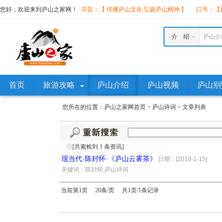
您好，欢迎来到庐山之家网！
宗旨：【 传播庐山文化 弘扬庐山精神 】
口号：【庐
介 绍
庐山介
首页
旅游攻略
庐山介绍
庐山视频
庐山别
您所在的位置：
庐山之家网首页
>
庐山诗词
>
文章列表
◇[共索检到 1 条资讯]
现当代·陈封怀·《庐山云雾茶》
·
日期：[2010-1-15]
·
关键词：陈封怀,庐山诗词
当前第1页 20条/页 共1页/1条记录