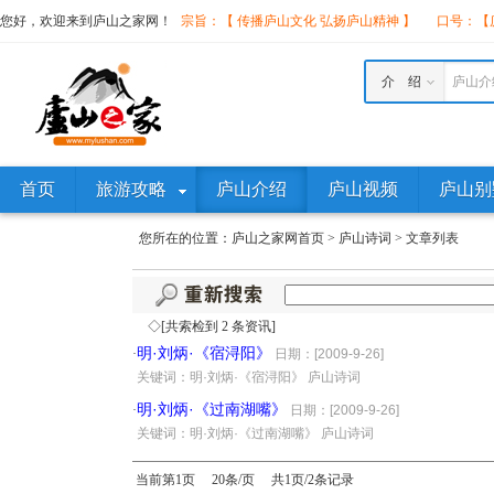
您好，欢迎来到庐山之家网！
宗旨：【 传播庐山文化 弘扬庐山精神 】
口号：【庐
介 绍
庐山介
首页
旅游攻略
庐山介绍
庐山视频
庐山别
您所在的位置：
庐山之家网首页
>
庐山诗词
>
文章列表
◇[共索检到 2 条资讯]
明·刘炳·《宿浔阳》
·
日期：[2009-9-26]
·
关键词：明·刘炳·《宿浔阳》 庐山诗词
明·刘炳·《过南湖嘴》
·
日期：[2009-9-26]
·
关键词：明·刘炳·《过南湖嘴》 庐山诗词
当前第1页 20条/页 共1页/2条记录