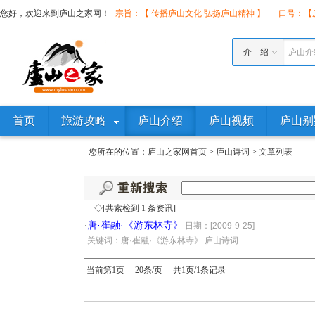
您好，欢迎来到庐山之家网！
宗旨：【 传播庐山文化 弘扬庐山精神 】
口号：【庐
介 绍
庐山介
首页
旅游攻略
庐山介绍
庐山视频
庐山别
您所在的位置：
庐山之家网首页
>
庐山诗词
>
文章列表
◇[共索检到 1 条资讯]
唐·崔融·《游东林寺》
·
日期：[2009-9-25]
·
关键词：唐·崔融·《游东林寺》 庐山诗词
当前第1页 20条/页 共1页/1条记录