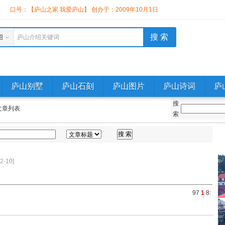
】
口号：【庐山之家 我爱庐山】 创办于：2009年10月1日
绍
庐山介绍关键词
庐山别墅
庐山石刻
庐山图片
庐山诗词
庐
搜
文章列表
索
-10]
9
7
1
8
: