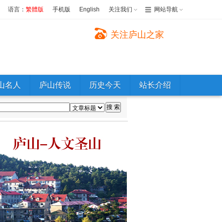
语言：
繁體版
手机版
English
关注我们
网站导航
关注庐山之家
山名人
庐山传说
历史今天
站长介绍