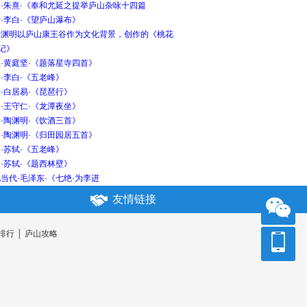
宋·朱熹·《奉和尤延之提举庐山杂咏十四篇
·李白·《望庐山瀑布》
陶渊明以庐山康王谷作为文化背景，创作的《桃花
记》
·黄庭坚·《题落星寺四首》
·李白·《五老峰》
·白居易·《琵琶行》
·王守仁·《龙潭夜坐》
·陶渊明·《饮酒三首》
·陶渊明·《归田园居五首》
·苏轼·《五老峰》
·苏轼·《题西林壁》
当代·毛泽东·《七绝·为李进
友情链接
排行
│
庐山攻略