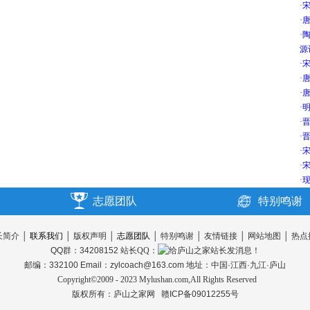
·
·
唐
·
源
·
宋
·
唐
·
唐
·
明
·
晋
·
晋
·
宋
·
宋
·
现
志愿团队
特别鸣谢
长简介
│
联系我们
│
版权声明
│
志愿团队
│
特别鸣谢
│
友情链接
│
网站地图
│
热点
QQ群：34208152
站长QQ：
邮编：332100 Email：zylcoach@163.com 地址：中国·江西·九江·庐山
Copyright©2009 - 2023 Mylushan.com,All Rights Reserved
版权所有：
庐山之家网
赣ICP备09012255号