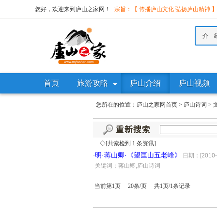
您好，欢迎来到庐山之家网！
宗旨：【 传播庐山文化 弘扬庐山精神 
介 
首页
旅游攻略
庐山介绍
庐山视频
您所在的位置：
庐山之家网首页
>
庐山诗词
>
◇[共索检到 1 条资讯]
明·蒋山卿·《望匡山五老峰》
·
日期：[2010-2
·
关键词：蒋山卿,庐山诗词
当前第1页 20条/页 共1页/1条记录