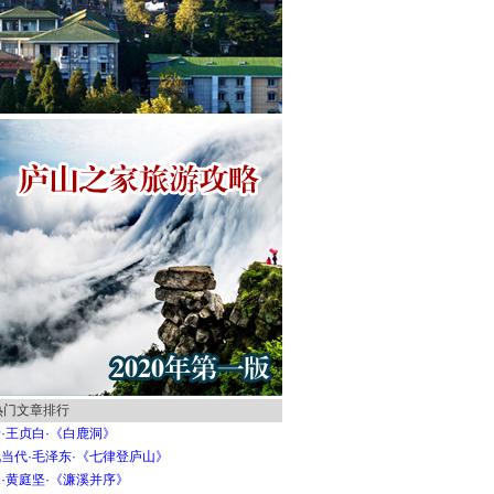
热门文章排行
·王贞白·《白鹿洞》
当代·毛泽东·《七律登庐山》
·黄庭坚·《濂溪并序》