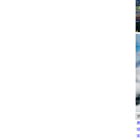
·
唐
·
现
·
宋