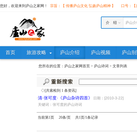
您好，欢迎来到庐山之家网！
宗旨：【 传播庐山文化 弘扬庐山精神 】
口号：【庐
介 绍
庐山介
首页
旅游攻略
庐山介绍
庐山视频
庐山别
您所在的位置：
庐山之家网首页
>
庐山诗词
>
文章列表
◇[共索检到 1 条资讯]
清·张可度·《庐山杂诗四首》
·
日期：[2010-3-22]
·
关键词：张可度的庐山诗词
当前第1页 20条/页 共1页/1条记录