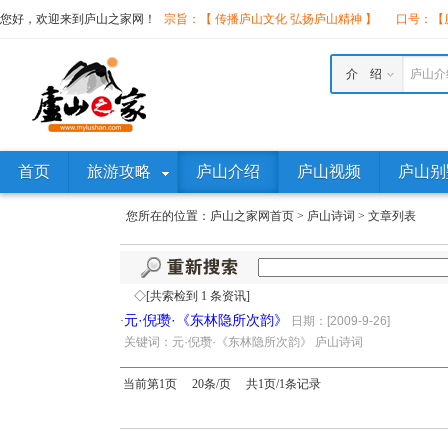
您好，欢迎来到庐山之家网！
宗旨：【 传播庐山文化 弘扬庐山精神 】
口号：【庐
介 绍
庐山介
首页
旅游攻略
庐山介绍
庐山视频
庐山别
您所在的位置：
庐山之家网首页
>
庐山诗词
>
文章列表
◇[共索检到 1 条资讯]
元·倪瓒·《东林隐所次韵》
·
日期：[2009-9-26]
·
关键词：元·倪瓒·《东林隐所次韵》 庐山诗词
当前第1页 20条/页 共1页/1条记录