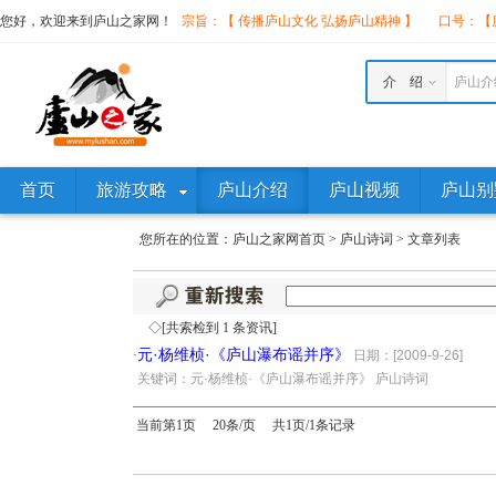
您好，欢迎来到庐山之家网！
宗旨：【 传播庐山文化 弘扬庐山精神 】
口号：【庐
介 绍
庐山介
首页
旅游攻略
庐山介绍
庐山视频
庐山别
您所在的位置：
庐山之家网首页
>
庐山诗词
>
文章列表
◇[共索检到 1 条资讯]
元·杨维桢·《庐山瀑布谣并序》
·
日期：[2009-9-26]
·
关键词：元·杨维桢·《庐山瀑布谣并序》 庐山诗词
当前第1页 20条/页 共1页/1条记录