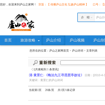
您好，欢迎来到庐山之家网！
宗旨：【 传播庐山文化 弘扬庐山精神 】
口号：【庐
介 绍
庐山介
首页
旅游攻略
庐山介绍
庐山视频
庐山别
您所在的位置：
庐山之家网首页
>
庐山诗词
>
文章列表
◇[共索检到 1 条资讯]
清·黄景仁·《晚泊九江寻琵琶亭故址》
·
日期：[2010-4-3
·
关键词：黄景仁的庐山诗词
当前第1页 20条/页 共1页/1条记录