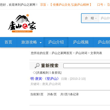
您好，欢迎来到庐山之家网！
宗旨：【 传播庐山文化 弘扬庐山精神 】
口号：【庐
介 绍
庐山介
首页
旅游攻略
庐山介绍
庐山视频
庐山别
您所在的位置：
庐山之家网首页
>
庐山诗词
>
文章列表
◇[共索检到 1 条资讯]
明·唐寅·《登庐山》
·
日期：[2010-2-10]
·
关键词：唐寅,庐山诗词
当前第1页 20条/页 共1页/1条记录