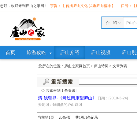
您好，欢迎来到庐山之家网！
宗旨：【 传播庐山文化 弘扬庐山精神 】
口号：【庐
介 绍
庐山介
首页
旅游攻略
庐山介绍
庐山视频
庐山别
您所在的位置：
庐山之家网首页
>
庐山诗词
>
文章列表
◇[共索检到 1 条资讯]
清·钱朝鼎·《舟过南康望庐山》
·
日期：[2010-3-24]
·
关键词：钱朝鼎的庐山诗词
当前第1页 20条/页 共1页/1条记录