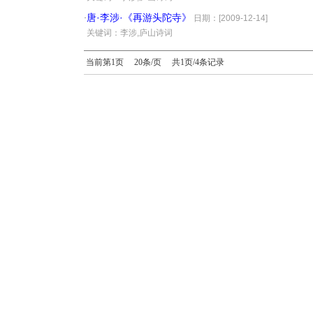
唐·李涉·《再游头陀寺》
·
日期：[2009-12-14]
·
关键词：李涉,庐山诗词
当前第1页 20条/页 共1页/4条记录