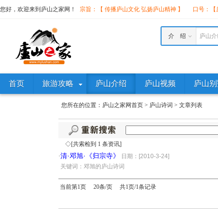
您好，欢迎来到庐山之家网！
宗旨：【 传播庐山文化 弘扬庐山精神 】
口号：【庐
介 绍
庐山介
首页
旅游攻略
庐山介绍
庐山视频
庐山别
您所在的位置：
庐山之家网首页
>
庐山诗词
>
文章列表
◇[共索检到 1 条资讯]
清·邓旭·《归宗寺》
·
日期：[2010-3-24]
·
关键词：邓旭的庐山诗词
当前第1页 20条/页 共1页/1条记录