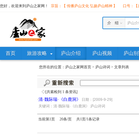
您好，欢迎来到庐山之家网！
宗旨：【 传播庐山文化 弘扬庐山精神 】
口号：【庐
介 绍
庐山介
首页
旅游攻略
庐山介绍
庐山视频
庐山别
您所在的位置：
庐山之家网首页
>
庐山诗词
>
文章列表
◇[共索检到 1 条资讯]
清·魏际瑞·《白鹿洞》
·
日期：[2009-9-29]
·
关键词：清·魏际瑞·《白鹿洞》 庐山诗词
当前第1页 20条/页 共1页/1条记录