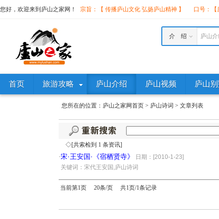
您好，欢迎来到庐山之家网！
宗旨：【 传播庐山文化 弘扬庐山精神 】
口号：【庐
介 绍
庐山介
首页
旅游攻略
庐山介绍
庐山视频
庐山别
您所在的位置：
庐山之家网首页
>
庐山诗词
>
文章列表
◇[共索检到 1 条资讯]
宋·王安国·《宿栖贤寺》
·
日期：[2010-1-23]
·
关键词：宋代王安国,庐山诗词
当前第1页 20条/页 共1页/1条记录