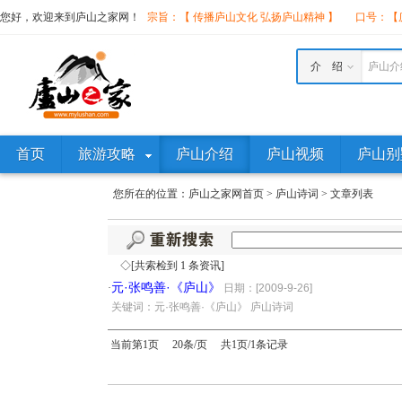
您好，欢迎来到庐山之家网！
宗旨：【 传播庐山文化 弘扬庐山精神 】
口号：【庐
介 绍
庐山介
首页
旅游攻略
庐山介绍
庐山视频
庐山别
您所在的位置：
庐山之家网首页
>
庐山诗词
>
文章列表
◇[共索检到 1 条资讯]
元·张鸣善·《庐山》
·
日期：[2009-9-26]
·
关键词：元·张鸣善·《庐山》 庐山诗词
当前第1页 20条/页 共1页/1条记录