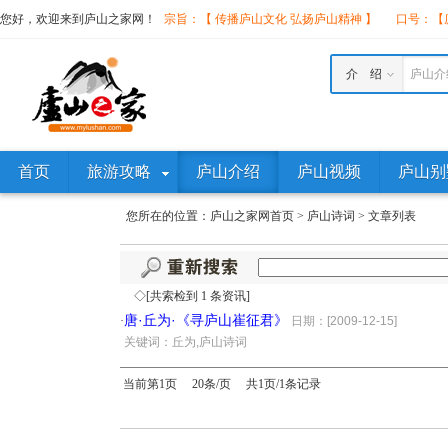
您好，欢迎来到庐山之家网！
宗旨：【 传播庐山文化 弘扬庐山精神 】
口号：【庐
介 绍
庐山介
首页
旅游攻略
庐山介绍
庐山视频
庐山别
您所在的位置：
庐山之家网首页
>
庐山诗词
>
文章列表
◇[共索检到 1 条资讯]
唐·丘为·《寻庐山崔征君》
·
日期：[2009-12-15]
·
关键词：丘为,庐山诗词
当前第1页 20条/页 共1页/1条记录