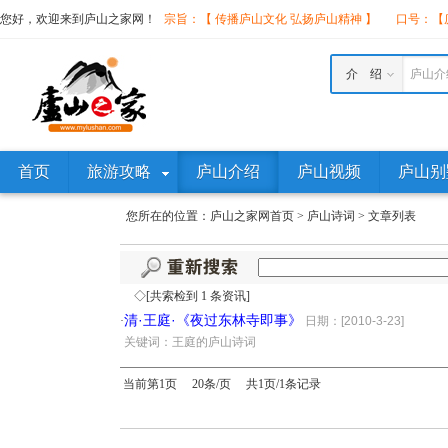
您好，欢迎来到庐山之家网！
宗旨：【 传播庐山文化 弘扬庐山精神 】
口号：【庐
介 绍
庐山介
首页
旅游攻略
庐山介绍
庐山视频
庐山别
您所在的位置：
庐山之家网首页
>
庐山诗词
>
文章列表
◇[共索检到 1 条资讯]
清·王庭·《夜过东林寺即事》
·
日期：[2010-3-23]
·
关键词：王庭的庐山诗词
当前第1页 20条/页 共1页/1条记录